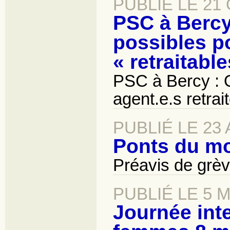
PUBLIÉ LE 21
PSC à Bercy
possibles po
« retraitable
PSC à Bercy : Q
agent.e.s retrait
PUBLIÉ LE 23 
Ponts du mo
Préavis de grè
PUBLIÉ LE 5 
Journée inte